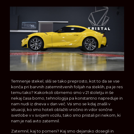
Temnenje stekel, sliši se tako preprosto, kot to da se vse
konča pri barvnih zatemnitvenih folijah na steklih, pa je res
temu tako? Kakorkoli obrnemo smo v 21 stoletju in še
nekaj časa bomo, tehnologija pa konstantno napreduje in
nam nudi iz dneva v dan več. Vsi smo se kdaj znašli v
situaciji, ko smo hoteli oblažiti vročino in vdor sončne
svetlobe v v svojem vozilu, tako smo pristali pri nekom, ki
nam je naš avto zatemnil.
Zatemnil, kaj to pomeni? Kaj smo dejansko dosegli in