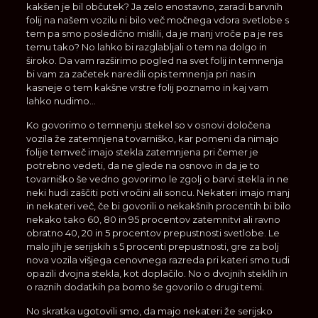
kakšen je bil občutek? Ja zelo enostavno, zaradi barvnih
folij na našem vozilu ni bilo več močnega vdora svetlobe s
tem pa smo posledično mislili, da je manj vroče pa je res
temu tako? No lahko bi razglabljali o tem na dolgo in
široko. Da vam razširimo pogled na svet folij in temnenja
bi vam za začetek naredili opis temnenja pri nas in
kasneje o tem kakšne vrstre folij poznamo in kaj vam
lahko nudimo…
Ko govorimo o temnenju stekel so v osnovi določena
vozila že zatemnjena tovarniško, kar pomeni da nimajo
folije temveč imajo stekla zatemnjena pri čemer je
potrebno vedeti, da ne glede na osnovo in da je to
tovarniško še vedno govorimo le zgolj o barvi stekla in ne
neki hudi zaščiti poti vročini ali soncu. Nekateri imajo manj
in nekateri več, če bi govorili o nekakšnih procentih bi bilo
nekako tako 60, 80 in 95 procentov zatemnitvi ali ravno
obratno 40, 20 in 5 procentov prepustnosti svetlobe. Le
malo jih je serijskih s 5 procenti prepustnosti, gre za bolj
nova vozila višjega cenovnega razreda pri kateri smo tudi
opazili dvojna stekla, kot doplačilo. No o dvojnih steklih in
o raznih dodatkih pa bomo še govorilo o drugi temi.
No skratka ugotovili smo, da majo nekateri že serijsko