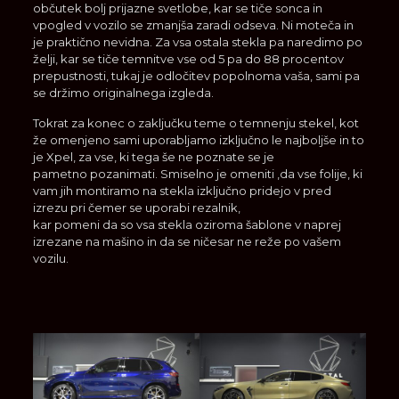
občutek bolj prijazne svetlobe, kar se tiče sonca in
vpogled v vozilo se zmanjša zaradi odseva. Ni moteča in
je praktično nevidna. Za vsa ostala stekla pa naredimo po
želji, kar se tiče temnitve vse od 5 pa do 88 procentov
prepustnosti, tukaj je odločitev popolnoma vaša, sami pa
se držimo originalnega izgleda.
Tokrat za konec o zaključku teme o temnenju stekel, kot
že omenjeno sami uporabljamo izključno le najboljše in to
je Xpel, za vse, ki tega še ne poznate se je
pametno pozanimati. Smiselno je omeniti ,da vse folije, ki
vam jih montiramo na stekla izključno pridejo v pred
izrezu pri čemer se uporabi rezalnik,
kar pomeni da so vsa stekla oziroma šablone v naprej
izrezane na mašino in da se ničesar ne reže po vašem
vozilu.