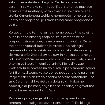
zatemnjena stekla in drugi ne. Če damo naše vozilo
zatemnit se v praksi temni zadnji del stekel, se pravi vse
razen vetrobranskega, voznikovega in sovoznikovega
stekla. Omenjenega stekla je nemogoče homologirati,
ker to pač preprepčuje zakon zaradi same preglednosti
vozila.
Ko govorimo o temnenju ne smemo pozabiti na strešna
okna in panorame saj znajo biti zelo moteče že pri
prepustnosti svetlobe, da ne omenjamo vročine. Če bi
me nekdo vprašal, kakšen je strošek “običajnega”
temnenja bi bilo to slišati tako, da je materiala za zadnji
del vozila približno od 15€ do 50€ in končna cena nekje
od 150€ do 250€, seveda odvisno od zahtevnosti, strešnih
oken in velikosti. Pri ceni barvnih folij je razlika zgolj
kvaliteta, ki se pokaže na dolgi rok in pa o samem izgledu
folij. Bolj kvalitetne, kot so bolj so podobne originalom in
imajo svetleč videz z določenim barvnim odtenkom. Kot
smo že omenjali kvaliteto na dolgi rok, nikakor ne
pobledijo ali postanejo vijolične še posebej če govorimo
o foliji katero uporabljamo Xpel.
Za sprednji del, kjer je lahko zgolj transparent in ne
temnenje obstajajo odsevne transparent folije, ki dajo