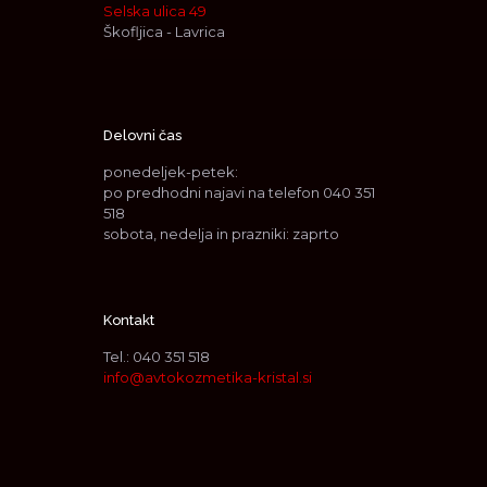
Selska ulica 49
Škofljica - Lavrica
Delovni čas
ponedeljek-petek:
po predhodni najavi na telefon
040 351
518
sobota, nedelja in prazniki: zaprto
Kontakt
Tel.:
040 351 518
info@avtokozmetika-kristal.si