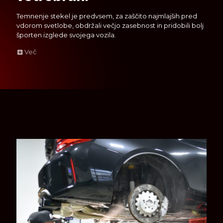
Temnenje stekel je predvsem, za zaščito najmlajših pred
vdorom svetlobe, obdržali večjo zasebnost in pridobili bolj
športen izglede svojega vozila.
Več