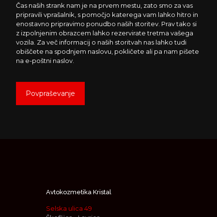
Čas naših strank nam je na prvem mestu, zato smo za vas
pripravili vprašalnik, s pomočjo katerega vam lahko hitro in
enostavno pripravimo ponudbo naših storitev. Prav tako si
z izpolnjenim obrazcem lahko rezervirate tretma vašega
vozila. Za več informacij o naših storitvah nas lahko tudi
obiščete na spodnjem naslovu, pokličete ali pa nam pišete
na e-poštni naslov.
Povpraševanje
Avtokozmetika Kristal
Selska ulica 49