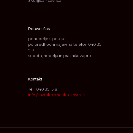
Škofljica - Lavrica
Delovni čas
ponedeljek-petek:
po predhodni najavi na telefon
040 351
518
sobota, nedelja in prazniki: zaprto
Kontakt
Tel.:
040 351 518
info@avtokozmetika-kristal.si