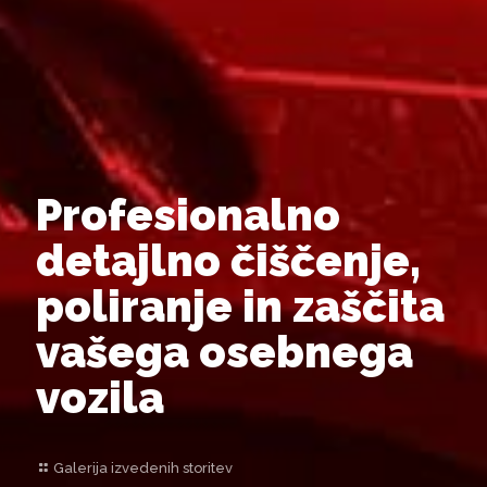
Profesionalno
detajlno čiščenje,
poliranje in zaščita
vašega osebnega
vozila
Galerija izvedenih storitev