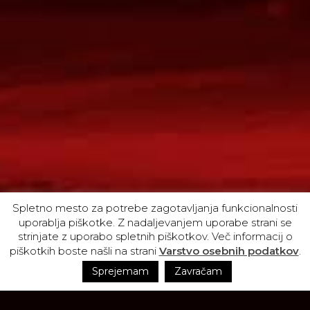
Spletno mesto za potrebe zagotavljanja funkcionalnosti
uporablja piškotke. Z nadaljevanjem uporabe strani se
strinjate z uporabo spletnih piškotkov. Več informacij o
piškotkih boste našli na strani
Varstvo osebnih podatkov
.
Sprejemam
Zavračam