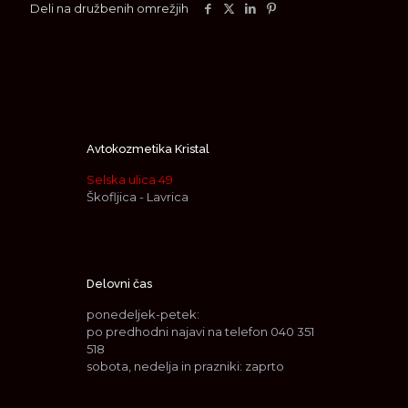
Deli na družbenih omrežjih
Avtokozmetika Kristal
Selska ulica 49
Škofljica - Lavrica
Delovni čas
ponedeljek-petek:
po predhodni najavi na telefon
040 351
518
sobota, nedelja in prazniki: zaprto