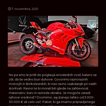
7. novembra, 2021
No pa smo le prišli do poglavja enoslednih vozil, katero se
zdi, da še vedno buri duhove. Govorimo raznoraznih
motorjih in štirikolesnikih, ki niso ravno vsakdanjik pri naših
storitvah. Ravno te bi morali biti glede na zahtevnost
materialov, barv in razreda obrabe. Je mogoče zaradi
njihove vrednost? Dvomimo, saj stanejo lahko od 5.000-
30.000 € ali celo več. Paket, ki ga imamo pripravljenega