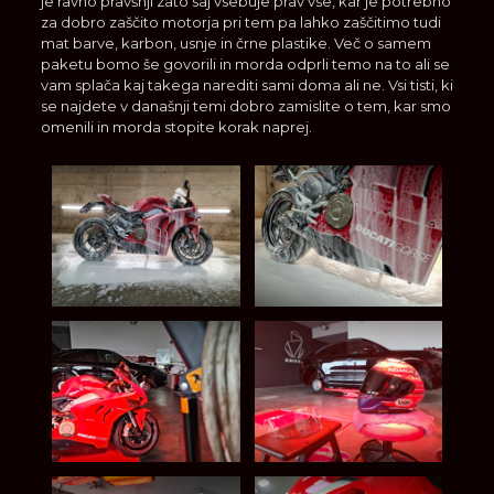
je ravno pravšnji zato saj vsebuje prav vse, kar je potrebno
za dobro zaščito motorja pri tem pa lahko zaščitimo tudi
mat barve, karbon, usnje in črne plastike. Več o samem
paketu bomo še govorili in morda odprli temo na to ali se
vam splača kaj takega narediti sami doma ali ne. Vsi tisti, ki
se najdete v današnji temi dobro zamislite o tem, kar smo
omenili in morda stopite korak naprej.