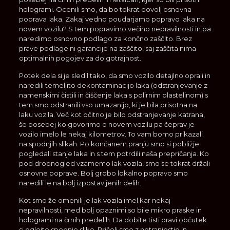
hologrami. Ocenili smo, da bo tokrat dovolj osnovna
poprava laka. Zakaj vedno poudarjamo popravo laka na
novem vozilu? S tem popravimo večino nepravilnosti in pa
naredimo osnovno podlago za končno zaščito. Brez
prave podlage ni garancije na zaščito, saj zaščita nima
optimalnih pogojev za dolgotrajnost.
Potek dela si je sledil tako, da smo vozilo detajlno oprali in
naredili temeljito dekontaminacijo laka (odstranjevanje z
namenskimi čistili in čiščenje laka s polirnim plastelinom) s
tem smo odstranili vso umazanijo, ki je bila prisotna na
laku vozila. Več kot očitno je bilo odstranjevanje katrana,
še posebej ko govorimo o novem vozilu pa čeprav je
vozilo imelo le nekaj kilometrov. To vam bomo prikazali
na spodnjih slikah. Po končanem pranju smo si pobližje
pogledali stanje laka in s tem potrdili naša prepričanja. Ko
pod drobnogled vzamemo lak vozila, smo se tokrat držali
osnovne poprave. Bolj grobo lokalno popravo smo
naredili le na bolj izpostavljenih delih.
Kot smo že omenili je lak vozila imel kar nekaj
nepravilnosti, med bolj opaznimi so bile mikro praske in
hologrami na črnih predelih. Da dobite tisti pravi občutek
si oglejte spodnje slike. Pričeli smo z notranjostjo in