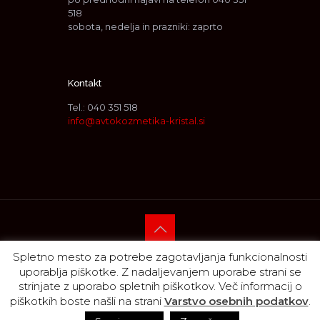
518
sobota, nedelja in prazniki: zaprto
Kontakt
Tel.:
040 351 518
info@avtokozmetika-kristal.si
Spletno mesto za potrebe zagotavljanja funkcionalnosti
© 2018
-2026, Nokus d. o. o., vse pravice pridržane ::
uporablja piškotke. Z nadaljevanjem uporabe strani se
Produkcija:
Votan komunikacije
strinjate z uporabo spletnih piškotkov. Več informacij o
piškotkih boste našli na strani
Varstvo osebnih podatkov
.