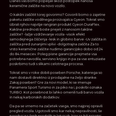
Danes vas bomo popeljali skozi postopek nanosa
keramične zaščite na novo vozilo.
O kakšni zaščitit torej govorimo? Govorili bomo o zajetne
paketu zaščite vodilnega proizvajalca Gyeon. Tokrat smo
izbrali njihov najvišje rangiran produkt Gyeon DuraFlex.
Kakšne prednosti boste prejeli z nanosom takšne
zaščite? -lažje vzdrževanje vozila -visok efekt
samodejnega čiščenja -lesk in globino barve -Uv zaščita in
zaščita pred zunanjimi vplivi -dolgotrajna zaščita Za to
vrsto keramične zaščite nudimo garancijsko dobo od 24
do 84 mesecev. Poleg pisne garancije prejmete vsa
potrebna navodila, servisno knjigo in pa za vse entuziaste
poskrbimo tudi s slikami celotnega procesa.
Tokrat smo v roke dobili poseben Porsche, katerega so
nam dostavili direktno iz prodajalne na željo stranke.
Zakaj poseben? Gre za novi model, ki se imenuje
Panamera Sport Turismo in za piko na i, poskrbi oznaka
TURBO. Kot posebnost bi lahko omenili tudi barvo vozila
in nekaj karbonskih dodatkov.
Da pa se vrnemo na začetek vsega, smo najprej opravili
pregled vozila. Ugotovili smo kar nekaj nepravilnosti, še
posebej na črnih predelih in letvicah, kjer so bili prisotni