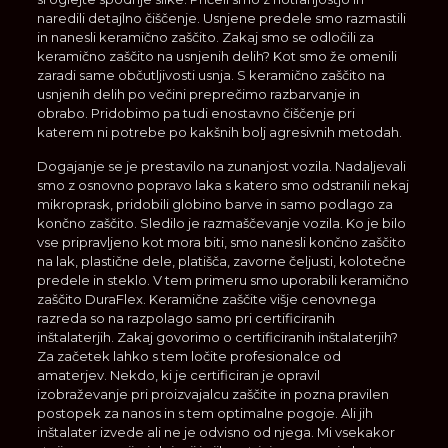
naredili detajlno čiščenje. Usnjene predele smo razmastili
in nanesli keramično zaščito. Zakaj smo se odločili za
keramično zaščito na usnjenih delih? Kot smo že omenili
zaradi same občutljivosti usnja. S keramično zaščito na
usnjenih delih po večini preprečimo razbarvanje in
obrabo. Pridobimo pa tudi enostavno čiščenje pri
katerem ni potrebe po kakšnih bolj agresivnih metodah.
Dogajanje se je prestavilo na zunanjost vozila. Nadaljevali
smo z osnovno popravo laka s katero smo odstranili nekaj
mikroprask, pridobili globino barve in samo podlago za
končno zaščito. Sledilo je razmaščevanje vozila. Ko je bilo
vse pripravljeno kot mora biti, smo nanesli končno zaščito
na lak, plastične dele, platišča, zavorne čeljusti, kolotečne
predele in steklo. V tem primeru smo uporabili keramično
zaščito DuraFlex. Keramične zaščite višje cenovnega
razreda so na razpolago samo pri certificiranih
inštalaterjih. Zakaj govorimo o certificiranih inštalaterjih?
Za začetek lahko s tem ločite profesionalce od
amaterjev. Nekdo, ki je certificiran je opravil
izobraževanje pri proizvajalcu zaščite in pozna pravilen
postopek za nanos in s tem optimalne pogoje. Ali jih
inštalater izvede ali ne je odvisno od njega. Mi vsekakor