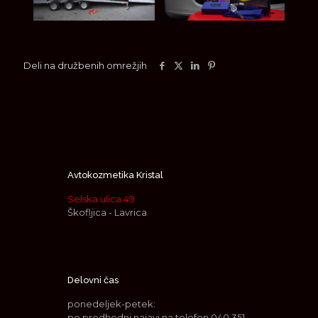
Deli na družbenih omrežjih
Avtokozmetika Kristal
Selska ulica 49
Škofljica - Lavrica
Delovni čas
ponedeljek-petek:
po predhodni najavi na telefon
040 351