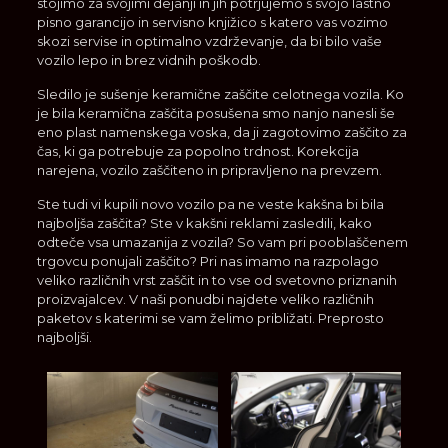
stojimo za svojimi dejanji in jih potrjujemo s svojo lastno
pisno garancijo in servisno knjižico s katero vas vozimo
skozi servise in optimalno vzdrževanje, da bi bilo vaše
vozilo lepo in brez vidnih poškodb.
Sledilo je sušenje keramične zaščite celotnega vozila. Ko
je bila keramična zaščita posušena smo nanjo nanesli še
eno plast namenskega voska, da ji zagotovimo zaščito za
čas, ki ga potrebuje za popolno trdnost. Korekcija
narejena, vozilo zaščiteno in pripravljeno na prevzem.
Ste tudi vi kupili novo vozilo pa ne veste kakšna bi bila
najboljša zaščita? Ste v kakšni reklami zasledili, kako
odteče vsa umazanija z vozila? So vam pri pooblaščenem
trgovcu ponujali zaščito? Pri nas imamo na razpolago
veliko različnih vrst zaščit in to vse od svetovno priznanih
proizvajalcev. V naši ponudbi najdete veliko različnih
paketov s katerimi se vam želimo približati. Preprosto
najboljši.