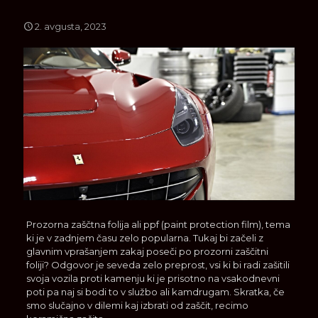
2. avgusta, 2023
Prozorna zaščtna folija ali ppf (paint protection film), tema
ki je v zadnjem času zelo popularna. Tukaj bi začeli z
glavnim vprašanjem zakaj poseči po prozorni zaščitni
foliji? Odgovor je seveda zelo preprost, vsi ki bi radi zašitili
svoja vozila proti kamenju ki je prisotno na vsakodnevni
poti pa naj si bodi to v službo ali kamdrugam. Skratka, če
smo slučajno v dilemi kaj izbrati od zaščit, recimo