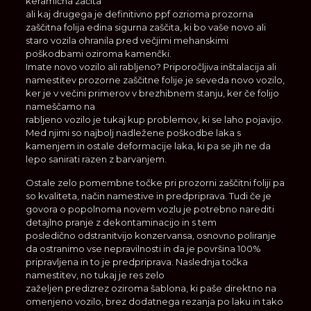
keramična začita
ali kaj drugega je definitivno ppf ozrioma prozorna
zaščitna folija edina sigurna zaščita, ki bo vaše novo ali
staro vozila ohranila pred večjimi mehanskimi
poškodbami oziroma kamenčki.
Imate novo vozilo ali rabljeno? Priporočljiva inštalacija ali
namestitev prozorne zaščitne folije je seveda novo vozilo,
ker je v večini primerov v brezhibnem stanju, ker če folijo
nameščamo na
rabljeno vozilo je tukaj kup problemov, ki se laho pojavijo.
Med njimi so najbolj nadležene poškodbe laka s
kamenjem in ostale deformacije laka, ki pa se jih ne da
lepo sanirati razen z barvanjem.
Ostale zelo pomembne točke pri prozorni zaščitni foliji pa
so kvaliteta, način namestive in predpriprava. Tudi če je
govora o popolnoma novem vozlu je potrebno narediti
detajlno pranje z dekontaminacijo in s tem
posledično odstranitvijo konzervansa, osnovno poliranje
da ostranimo vse nepravilnosti in da je površina 100%
pripravljena in to je predpriprava. Naslednja točka
namestitev, no tukaj je res zelo
zaželjen predizrez oziroma šablona, ki paše direktno na
omenjeno vozilo, brez dodatnega rezanja po laku in tako