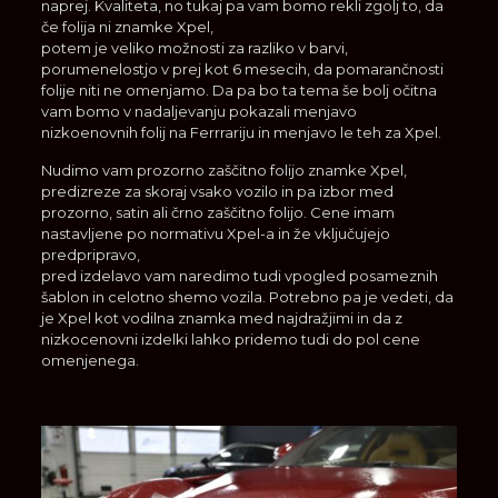
naprej. Kvaliteta, no tukaj pa vam bomo rekli zgolj to, da
če folija ni znamke Xpel,
potem je veliko možnosti za razliko v barvi,
porumenelostjo v prej kot 6 mesecih, da pomarančnosti
folije niti ne omenjamo. Da pa bo ta tema še bolj očitna
vam bomo v nadaljevanju pokazali menjavo
nizkoenovnih folij na Ferrrariju in menjavo le teh za Xpel.
Nudimo vam prozorno zaščitno folijo znamke Xpel,
predizreze za skoraj vsako vozilo in pa izbor med
prozorno, satin ali črno zaščitno folijo. Cene imam
nastavljene po normativu Xpel-a in že vključujejo
predpripravo,
pred izdelavo vam naredimo tudi vpogled posameznih
šablon in celotno shemo vozila. Potrebno pa je vedeti, da
je Xpel kot vodilna znamka med najdražjimi in da z
nizkocenovni izdelki lahko pridemo tudi do pol cene
omenjenega.