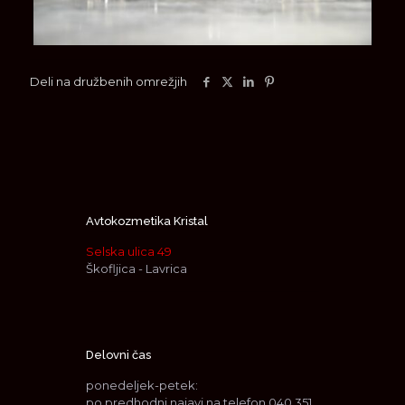
Deli na družbenih omrežjih
Avtokozmetika Kristal
Selska ulica 49
Škofljica - Lavrica
Delovni čas
ponedeljek-petek:
po predhodni najavi na telefon
040 351