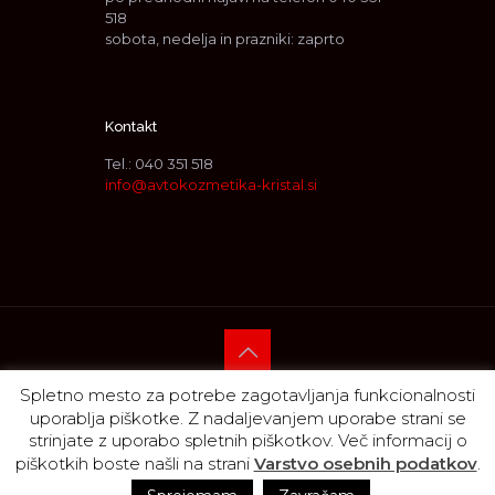
518
sobota, nedelja in prazniki: zaprto
Kontakt
Tel.:
040 351 518
info@avtokozmetika-kristal.si
Spletno mesto za potrebe zagotavljanja funkcionalnosti
© 2018
-2026, Nokus d. o. o., vse pravice pridržane ::
uporablja piškotke. Z nadaljevanjem uporabe strani se
Produkcija:
Votan komunikacije
strinjate z uporabo spletnih piškotkov. Več informacij o
piškotkih boste našli na strani
Varstvo osebnih podatkov
.